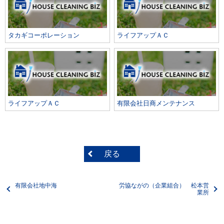
タカギコーポレーション
ライフアップＡＣ
ライフアップＡＣ
有限会社日商メンテナンス
戻る
有限会社地中海
労協ながの（企業組合） 松本営
業所