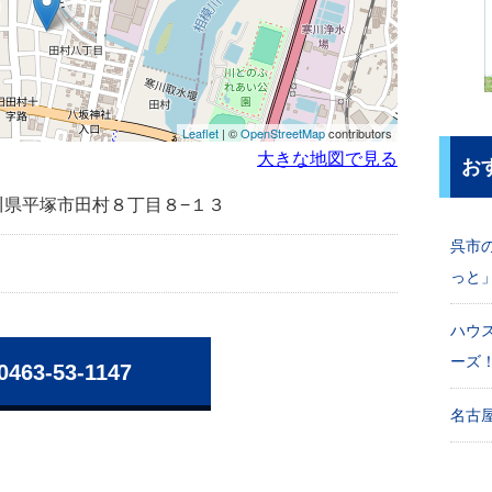
Leaflet
| ©
OpenStreetMap
contributors
大きな地図で見る
お
神奈川県平塚市田村８丁目８−１３
呉市
っと
ハウ
ーズ
0463-53-1147
名古屋