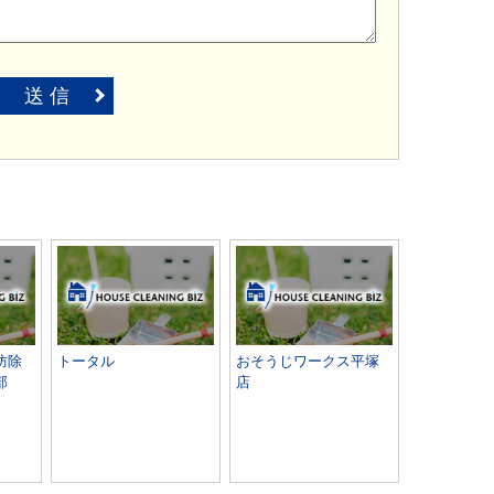
送 信
防除
トータル
おそうじワークス平塚
部
店