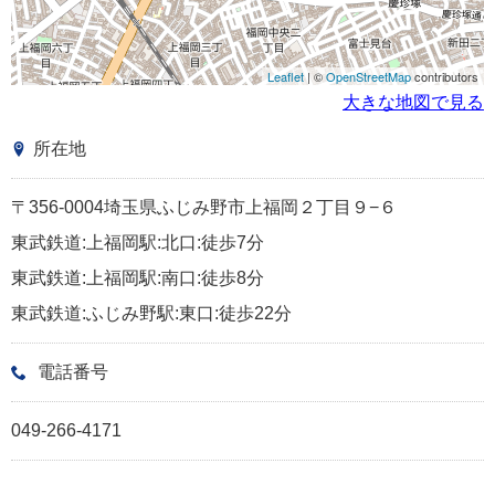
Leaflet
| ©
OpenStreetMap
contributors
大きな地図で見る
所在地
〒356-0004埼玉県ふじみ野市上福岡２丁目９−６
東武鉄道:上福岡駅:北口:徒歩7分
東武鉄道:上福岡駅:南口:徒歩8分
東武鉄道:ふじみ野駅:東口:徒歩22分
電話番号
049-266-4171