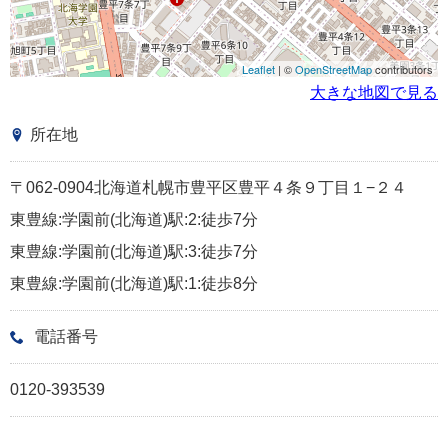
Leaflet
| ©
OpenStreetMap
contributors
大きな地図で見る
所在地
〒062-0904北海道札幌市豊平区豊平４条９丁目１−２４
東豊線:学園前(北海道)駅:2:徒歩7分
東豊線:学園前(北海道)駅:3:徒歩7分
東豊線:学園前(北海道)駅:1:徒歩8分
電話番号
0120-393539