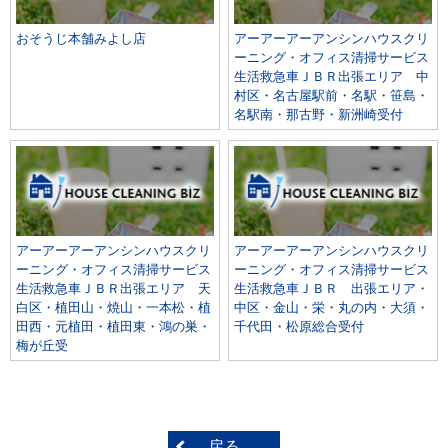
おそうじ本舗みよし店
アーアーアーアンシンハウスクリ
ーニング・オフィス清掃サービス
生活救急車ＪＢＲ出張エリア 中
村区・名古屋駅前・名駅・笹島・
名駅南・那古野・新洲崎受付
アーアーアーアンシンハウスクリ
アーアーアーアンシンハウスクリ
ーニング・オフィス清掃サービス
ーニング・オフィス清掃サービス
生活救急車ＪＢＲ出張エリア 天
生活救急車ＪＢＲ 出張エリア・
白区・植田山・焼山・一本松・植
中区・金山・栄・丸の内・大須・
田西・元植田・植田東・鴻の巣・
千代田・松原総合受付
梅が丘受
戻る