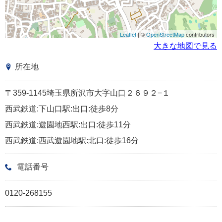
Leaflet
| ©
OpenStreetMap
contributors
大きな地図で見る
所在地
〒359-1145埼玉県所沢市大字山口２６９２−１
西武鉄道:下山口駅:出口:徒歩8分
西武鉄道:遊園地西駅:出口:徒歩11分
西武鉄道:西武遊園地駅:北口:徒歩16分
電話番号
0120-268155