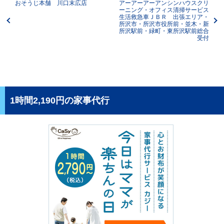
おそうじ本舗 川口末広店
アーアーアーアンシンハウスクリ
ーニング・オフィス清掃サービス
生活救急車ＪＢＲ 出張エリア・
所沢市・所沢市役所前・並木・新
所沢駅前・緑町・東所沢駅前総合
受付
1時間2,190円の家事代行