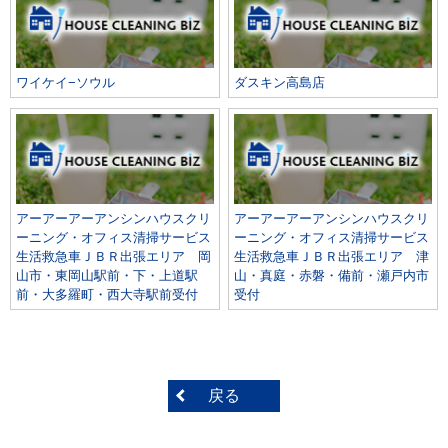
ワイケイ−ソウル
ダスキン高島店
アーアーアーアンシンハウスクリ
アーアーアーアンシンハウスクリ
ーニング・オフィス清掃サービス
ーニング・オフィス清掃サービス
生活救急車ＪＢＲ出張エリア 岡
生活救急車ＪＢＲ出張エリア 津
山市・東岡山駅前・下・上道駅
山・真庭・赤磐・備前・瀬戸内市
前・大多羅町・西大寺駅前受付
受付
戻る