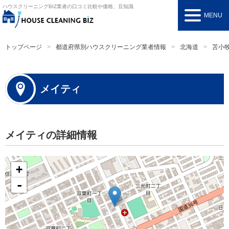
ハウスクリーニングBIZ
業者の口コミ比較や価格、豆知識
MENU
トップページ
都道府県別ハウスクリーニング業者情報
北海道
苫小
メイティ
メイティの詳細情報
+
-