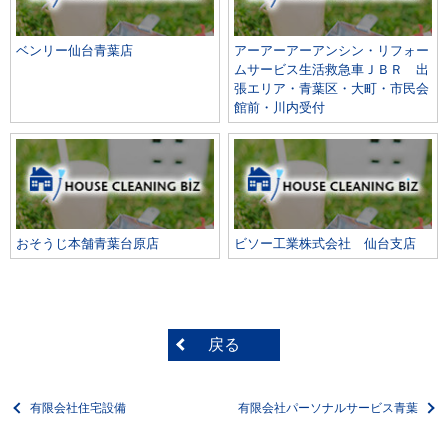
ベンリー仙台青葉店
アーアーアーアンシン・リフォー
ムサービス生活救急車ＪＢＲ 出
張エリア・青葉区・大町・市民会
館前・川内受付
おそうじ本舗青葉台原店
ビソー工業株式会社 仙台支店
戻る
有限会社住宅設備
有限会社パーソナルサービス青葉