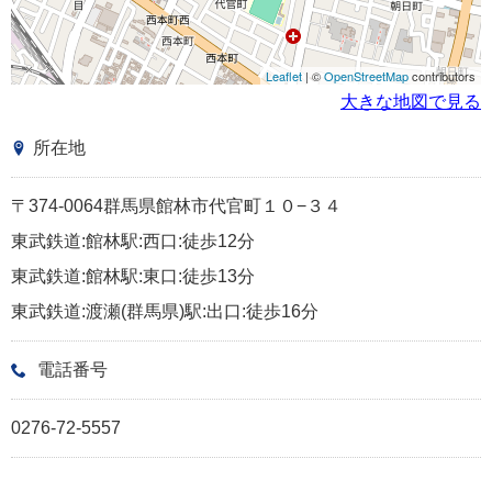
Leaflet
| ©
OpenStreetMap
contributors
大きな地図で見る
所在地
〒374-0064群馬県館林市代官町１０−３４
東武鉄道:館林駅:西口:徒歩12分
東武鉄道:館林駅:東口:徒歩13分
東武鉄道:渡瀬(群馬県)駅:出口:徒歩16分
電話番号
0276-72-5557