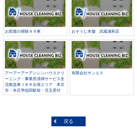
お部屋の掃除９９車
おそうじ本舗 武蔵浦和店
アーアーアーアンシンハウスクリ
有限会社サンエス
ーニング・事業所清掃サービス生
活救急車ＪＢＲ出張エリア 本庄
市・本庄早稲田駅前・児玉受付
戻る