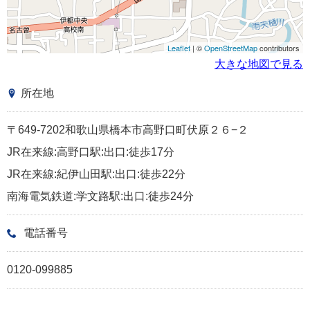
Leaflet
| ©
OpenStreetMap
contributors
大きな地図で見る
所在地
〒649-7202和歌山県橋本市高野口町伏原２６−２
JR在来線:高野口駅:出口:徒歩17分
JR在来線:紀伊山田駅:出口:徒歩22分
南海電気鉄道:学文路駅:出口:徒歩24分
電話番号
0120-099885