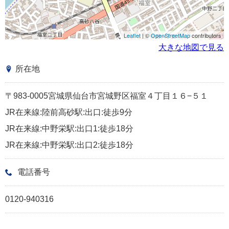
Leaflet
| ©
OpenStreetMap
contributors
大きな地図で見る
所在地
〒983-0005宮城県仙台市宮城野区福室４丁目１６−５１
JR在来線:陸前高砂駅:出口:徒歩9分
JR在来線:中野栄駅:出口1:徒歩18分
JR在来線:中野栄駅:出口2:徒歩18分
電話番号
0120-940316