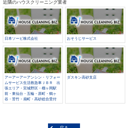
近隣のハウスクリーニング業者
日本ソービ株式会社
おそうじサービス
アーアーアーアンシン・リフォー
ダスキン高砂支店
ムサービス生活救急車ＪＢＲ 出
張エリア・宮城野区・榴ヶ岡駅
前・東仙台・五輪・原町・鶴ヶ
谷・苦竹・扇町・高砂総合受付
戻る