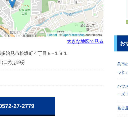
Leaflet
| ©
OpenStreetMap
contributors
大きな地図で見る
お
岐阜県多治見市松坂町４丁目８−１８１
出口:徒歩9分
呉市
っと
ハウ
ーズ
0572-27-2779
名古屋