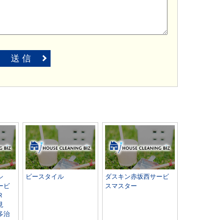
送 信
シ
ビースタイル
ダスキン赤坂西サービ
ービ
スマスター
ＢＲ
見
多治