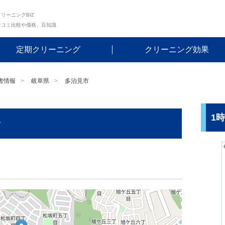
リーニングBIZ
口コミ比較や価格、豆知識
定期クリーニング
クリーニング効果
者情報
岐阜県
多治見市
1
ン