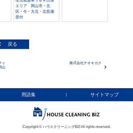
生活救急車ＪＢＲ出張
エリア 岡山市・北
区・今・大元・北長瀬
受付
戻る
フィ
株式会社ナオキカク
岡山
用語集
サイトマップ
Copyright © ハウスクリーニングBIZ All rights reserved.