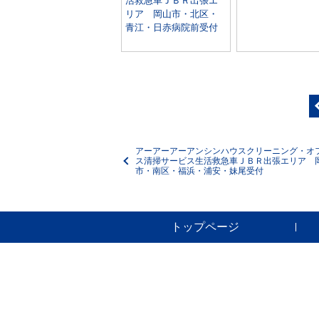
活救急車ＪＢＲ出張エ
リア 岡山市・北区・
青江・日赤病院前受付
アーアーアーアンシンハウスクリーニング・オ
ス清掃サービス生活救急車ＪＢＲ出張エリア 
市・南区・福浜・浦安・妹尾受付
トップページ