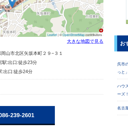
Leaflet
| ©
OpenStreetMap
contributors
大きな地図で見る
お
岡山県岡山市北区矢坂本町２９−３１
宮駅:出口:徒歩23分
呉市
:出口:徒歩24分
っと
ハウ
ーズ
名古屋
086-239-2601