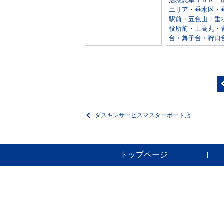
活救急車ＪＢＲ 
エリア・垂水区・
駅前・五色山・垂
役所前・上高丸・
台・舞子台・狩口
ダスキンサービスマスターポート店
トップページ