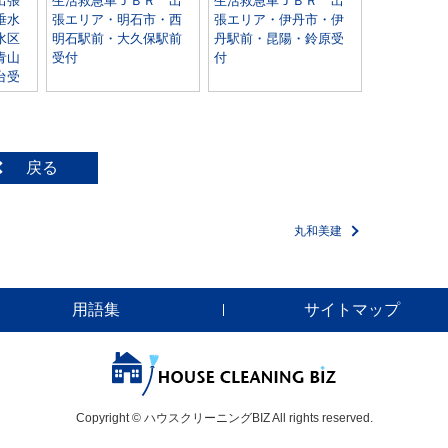
出張
生活救急車ＪＢＲ 出
生活救急車ＪＢＲ 出
垂水
張エリア・明石市・西
張エリア・伊丹市・伊
水区
明石駅前・大久保駅前
丹駅前・昆陽・鈴原受
青山
受付
付
台受
戻る
丸和美建
用語集
サイトマップ
Copyright © ハウスクリーニングBIZ All rights reserved.