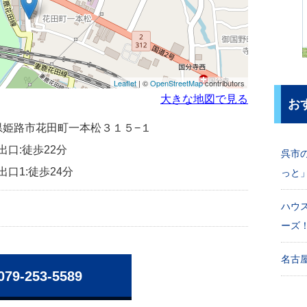
Leaflet
| ©
OpenStreetMap
contributors
大きな地図で見る
お
兵庫県姫路市花田町一本松３１５−１
出口:徒歩22分
呉市
出口1:徒歩24分
っと
ハウ
ーズ
名古屋
079-253-5589