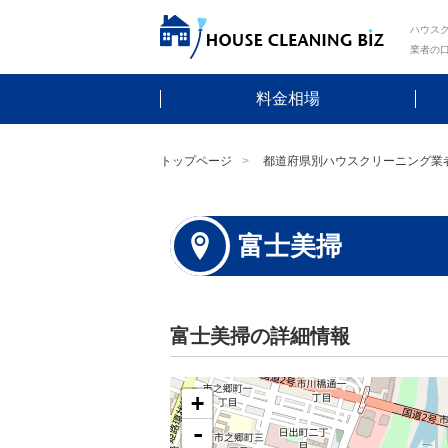
ハウスク
業者の
料金相場
トップページ
都道府県別ハウスクリーニング業
富士美掃
富士美掃の詳細情報
+
-