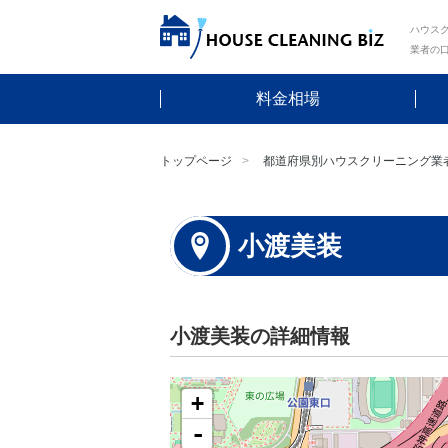
ハウスク
業者の
料金相場
トップページ
都道府県別ハウスクリーニング業
小渡美装
小渡美装の詳細情報
+
-