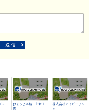
送 信
グス
おそうじ本舗 上新庄
株式会社アイビーリン
店
ク