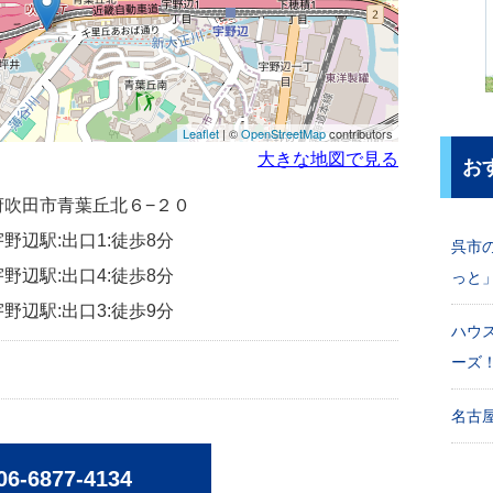
Leaflet
| ©
OpenStreetMap
contributors
大きな地図で見る
お
大阪府吹田市青葉丘北６−２０
野辺駅:出口1:徒歩8分
呉市
野辺駅:出口4:徒歩8分
っと
野辺駅:出口3:徒歩9分
ハウ
ーズ
名古屋
06-6877-4134