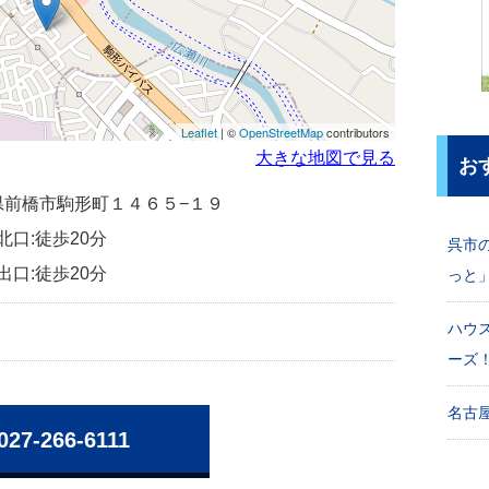
Leaflet
| ©
OpenStreetMap
contributors
大きな地図で見る
お
群馬県前橋市駒形町１４６５−１９
北口:徒歩20分
呉市
出口:徒歩20分
っと
ハウ
ーズ
名古屋
027-266-6111