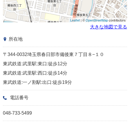
Leaflet
| ©
OpenStreetMap
contributors
大きな地図で見る
所在地
〒344-0032埼玉県春日部市備後東７丁目８−１０
東武鉄道:武里駅:東口:徒歩12分
東武鉄道:武里駅:西口:徒歩14分
東武鉄道:一ノ割駅:出口:徒歩19分
電話番号
048-733-5499