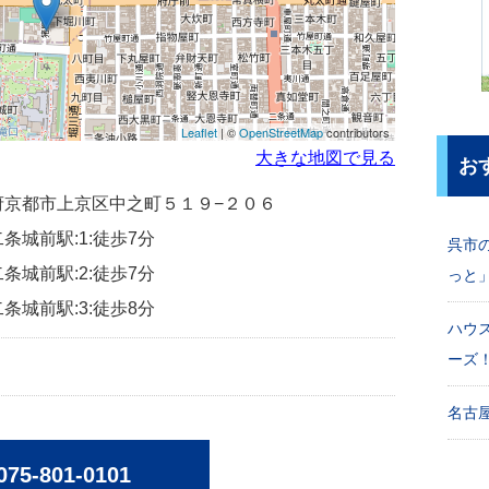
Leaflet
| ©
OpenStreetMap
contributors
大きな地図で見る
お
京都府京都市上京区中之町５１９−２０６
条城前駅:1:徒歩7分
呉市
条城前駅:2:徒歩7分
っと
条城前駅:3:徒歩8分
ハウ
ーズ
名古屋
075-801-0101