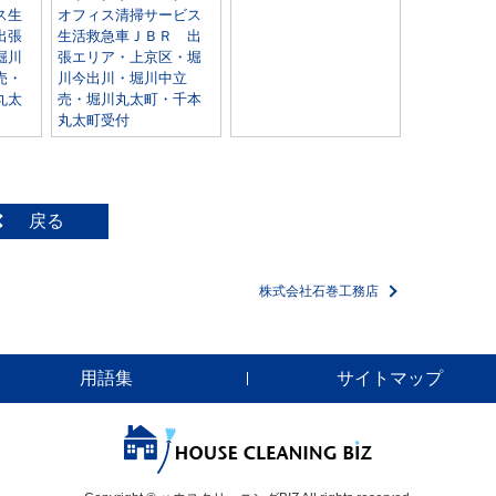
ス生
オフィス清掃サービス
出張
生活救急車ＪＢＲ 出
堀川
張エリア・上京区・堀
売・
川今出川・堀川中立
丸太
売・堀川丸太町・千本
丸太町受付
戻る
株式会社石巻工務店
用語集
サイトマップ