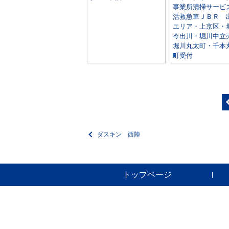
事業所清掃サービ
活救急車ＪＢＲ 
エリア・上京区・
今出川・堀川中立
堀川丸太町・千本
町受付
ダスキン 西陣
トップページ