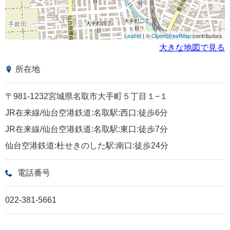
Leaflet
| ©
OpenStreetMap
contributors
大きな地図で見る
所在地
〒981-1232宮城県名取市大手町５丁目１−１
JR在来線/仙台空港鉄道:名取駅:西口:徒歩6分
JR在来線/仙台空港鉄道:名取駅:東口:徒歩7分
仙台空港鉄道:杜せきのした駅:南口:徒歩24分
電話番号
022-381-5661