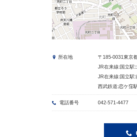
所在地
〒185-0031
JR在来線:国立駅:
JR在来線:国立駅:
西武鉄道:恋ケ窪駅
電話番号
042-571-4477