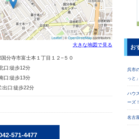
Leaflet
| ©
OpenStreetMap
contributors
大きな地図で見る
お
東京都国分寺市富士本１丁目１２−５０
北口:徒歩12分
呉市
南口:徒歩13分
っと
:出口:徒歩22分
ハウ
ーズ
名古屋
042-571-4477