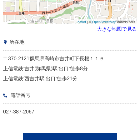
Leaflet
| ©
OpenStreetMap
contributors
大きな地図で見る
所在地
〒370-2121群馬県高崎市吉井町下長根１１６
上信電鉄:吉井(群馬県)駅:出口:徒歩8分
上信電鉄:西吉井駅:出口:徒歩21分
電話番号
027-387-2067