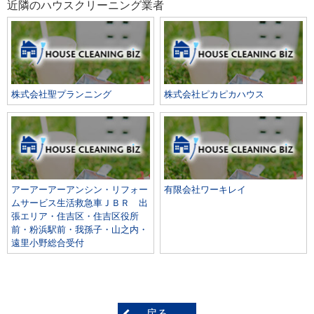
近隣のハウスクリーニング業者
株式会社聖プランニング
株式会社ピカピカハウス
アーアーアーアンシン・リフォー
有限会社ワーキレイ
ムサービス生活救急車ＪＢＲ 出
張エリア・住吉区・住吉区役所
前・粉浜駅前・我孫子・山之内・
遠里小野総合受付
戻る