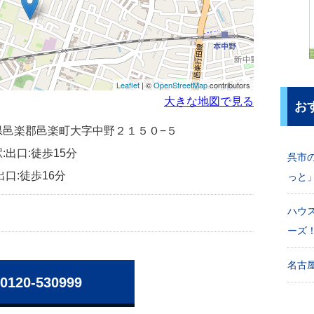
Leaflet
| ©
OpenStreetMap
contributors
大きな地図で見る
お
群馬県邑楽郡邑楽町大字中野２１５０−５
:出口:徒歩15分
呉市
出口:徒歩16分
っと
ハウ
ーズ
名古屋
0120-530999