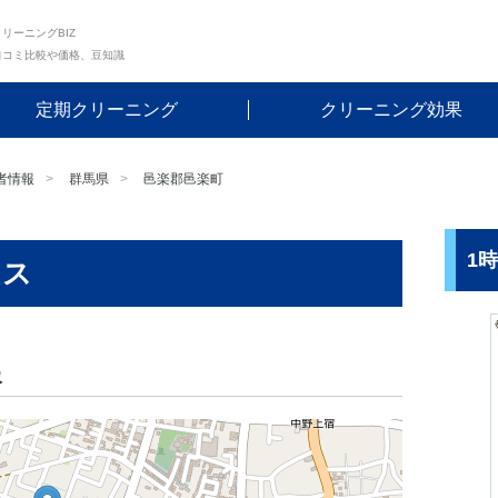
リーニングBIZ
口コミ比較や価格、豆知識
定期クリーニング
クリーニング効果
者情報
群馬県
邑楽郡邑楽町
1
クス
報