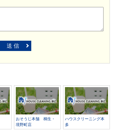
送 信
おそうじ本舗 桐生・
ハウスクリーニング本
境野町店
多