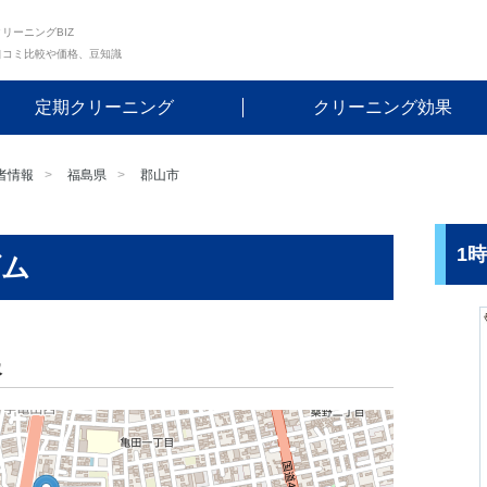
リーニングBIZ
口コミ比較や価格、豆知識
定期クリーニング
クリーニング効果
者情報
福島県
郡山市
1
ダム
報