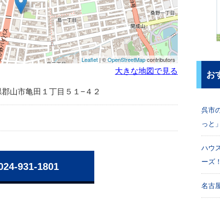
Leaflet
| ©
OpenStreetMap
contributors
大きな地図で見る
お
福島県郡山市亀田１丁目５１−４２
呉市
っと
ハウ
ーズ
024-931-1801
名古屋