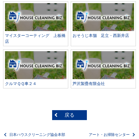
マイスターコーティング 上板橋
おそうじ本舗 足立・西新井店
店
クルマＱＱ車２４
芦沢製疊有限会社
戻る
日本ハウスクリーニング協会本部
アート・お掃除センター