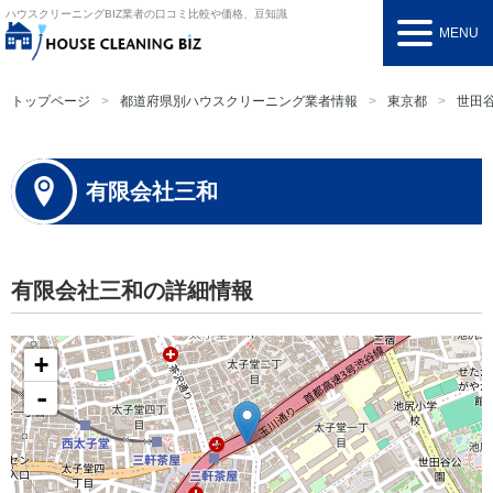
ハウスクリーニングBIZ
業者の口コミ比較や価格、豆知識
MENU
トップページ
都道府県別ハウスクリーニング業者情報
東京都
世田
有限会社三和
有限会社三和の詳細情報
+
-