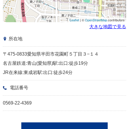
Leaflet
| ©
OpenStreetMap
contributors
大きな地図で見る
所在地
〒475-0833愛知県半田市花園町５丁目３−１４
名古屋鉄道:青山(愛知県)駅:出口:徒歩19分
JR在来線:東成岩駅:出口:徒歩24分
電話番号
0569-22-4369