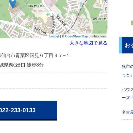
Leaflet
| ©
OpenStreetMap
contributors
大きな地図で見る
お
宮城県仙台市青葉区国見６丁目３７−１
城県)駅:出口:徒歩8分
呉市
っと
ハウ
ーズ
022-233-0133
名古屋