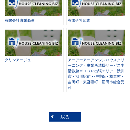
有限会社真栄商事
有限会社広進
クリンアージュ
アーアーアーアンシンハウスクリ
ーニング・事業所清掃サービス生
活救急車ＪＢＲ出張エリア 渋川
市・渋川駅前・伊香保・榛東村・
吉岡町・東吾妻町・沼田市総合受
付
戻る