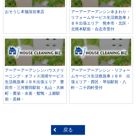
おそうじ本舗深谷東店
アーアーアーアンシン水まわり・
リフォームサービス生活救急車Ｊ
ＢＲ出張エリア 熊本市・北区・
北熊本駅前・合志市受付
アーアーアーアンシンハウスクリ
アーアーアーアンシン・リフォー
ーニング・オフィス清掃サービス
ムサービス生活救急車ＪＢＲ 出
生活救急車ＪＢＲ出張エリア 豊
張エリア・西区・琴似駅前・八
田市・三河豊田駅前・丸山・大林
軒・二十四軒受付
町・豊栄・永覚・鴛鴨・上郷駅
前・若林・
戻る