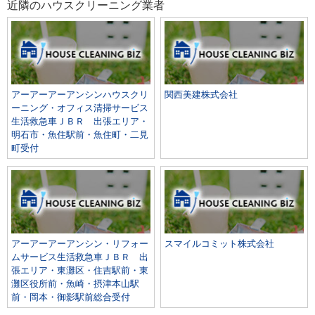
近隣のハウスクリーニング業者
アーアーアーアンシンハウスクリ
関西美建株式会社
ーニング・オフィス清掃サービス
生活救急車ＪＢＲ 出張エリア・
明石市・魚住駅前・魚住町・二見
町受付
アーアーアーアンシン・リフォー
スマイルコミット株式会社
ムサービス生活救急車ＪＢＲ 出
張エリア・東灘区・住吉駅前・東
灘区役所前・魚崎・摂津本山駅
前・岡本・御影駅前総合受付