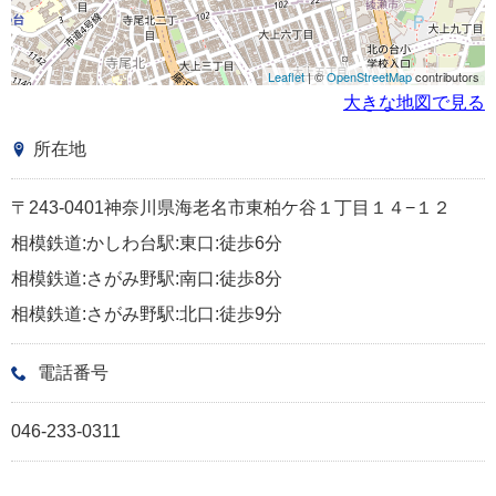
Leaflet
| ©
OpenStreetMap
contributors
大きな地図で見る
所在地
〒243-0401神奈川県海老名市東柏ケ谷１丁目１４−１２
相模鉄道:かしわ台駅:東口:徒歩6分
相模鉄道:さがみ野駅:南口:徒歩8分
相模鉄道:さがみ野駅:北口:徒歩9分
電話番号
046-233-0311