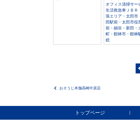
オフィス清掃サー
生活救急車ＪＢＲ
張エリア・太田市
田駅前・太田市役
前・細谷・新田・
町・館林市・館林
総
おそうじ本舗高崎中居店
トップページ