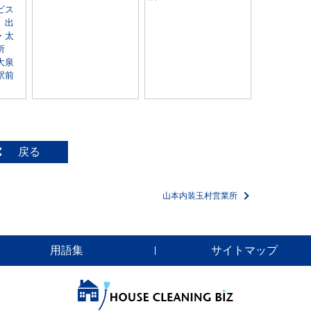
ビス
 出
・太
所
大泉
駅前
戻る
山本内装玉村営業所
用語集
サイトマップ