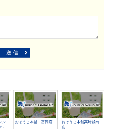
送 信
シン
おそうじ本舗 富岡店
おそうじ本舗高崎城南
グ・
店