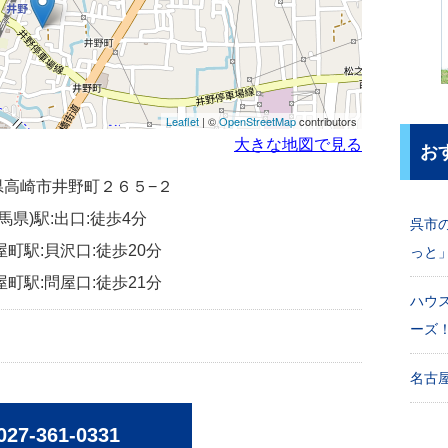
Leaflet
| ©
OpenStreetMap
contributors
大きな地図で見る
お
群馬県高崎市井野町２６５−２
馬県)駅:出口:徒歩4分
呉市
屋町駅:貝沢口:徒歩20分
っと
屋町駅:問屋口:徒歩21分
ハウ
ーズ
名古屋
027-361-0331