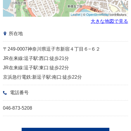
Leaflet
| ©
OpenStreetMap
contributors
大きな地図で見る
所在地
〒249-0007神奈川県逗子市新宿４丁目６−６２
JR在来線:逗子駅:西口:徒歩21分
JR在来線:逗子駅:東口:徒歩22分
京浜急行電鉄:新逗子駅:南口:徒歩22分
電話番号
046-873-5208