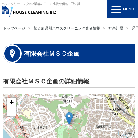
ハウスクリーニングBIZ
業者の口コミ比較や価格、豆知識
MENU
トップページ
都道府県別ハウスクリーニング業者情報
神奈川県
逗
有限会社ＭＳＣ企画
有限会社ＭＳＣ企画の詳細情報
+
-