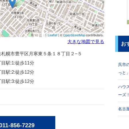
Leaflet
| ©
OpenStreetMap
contributors
大きな地図で見る
お
北海道札幌市豊平区月寒東５条１８丁目２−５
目駅:1:徒歩11分
呉市
目駅:2:徒歩12分
っと
目駅:3:徒歩12分
ハウ
ーズ
名古屋
011-856-7229