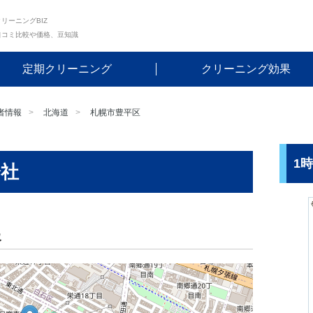
リーニングBIZ
口コミ比較や価格、豆知識
定期クリーニング
クリーニング効果
者情報
北海道
札幌市豊平区
1
会社
報