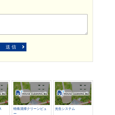
送 信
ス
特殊清掃クリーンビュ
光生システム
ー