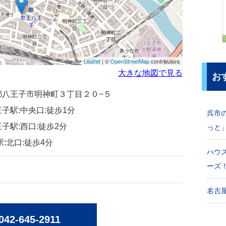
Leaflet
| ©
OpenStreetMap
contributors
大きな地図で見る
お
東京都八王子市明神町３丁目２０−５
子駅:中央口:徒歩1分
呉市
子駅:西口:徒歩2分
っと
駅:北口:徒歩4分
ハウ
ーズ
名古屋
042-645-2911