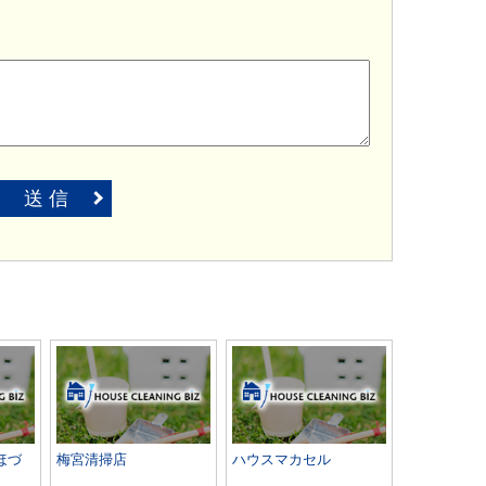
送 信
ほづ
梅宮清掃店
ハウスマカセル