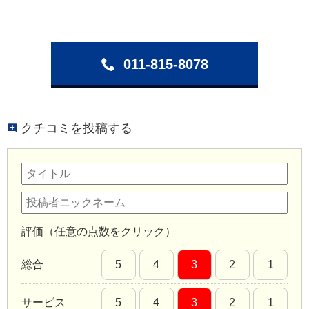
011-815-8078
クチコミを投稿する
評価（任意の点数をクリック）
総合
5
4
3
2
1
サービス
5
4
3
2
1