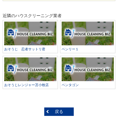
近隣のハウスクリーニング業者
おそうじ 忍者サットリ君
ベンリー１
おそうじレンジャー苫小牧店
ペンタゴン
戻る