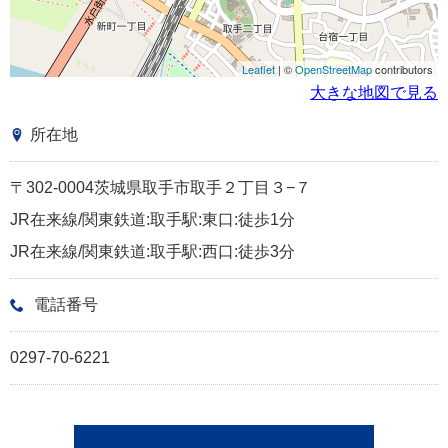
Leaflet
| ©
OpenStreetMap
contributors
大きな地図で見る
所在地
〒302-0004茨城県取手市取手２丁目３−７
JR在来線/関東鉄道:取手駅:東口:徒歩1分
JR在来線/関東鉄道:取手駅:西口:徒歩3分
電話番号
0297-70-6221