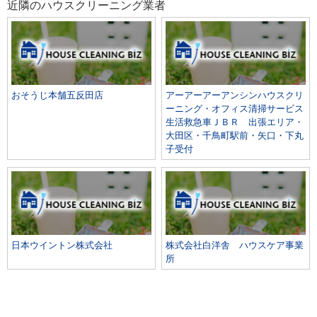
近隣のハウスクリーニング業者
おそうじ本舗五反田店
アーアーアーアンシンハウスクリ
ーニング・オフィス清掃サービス
生活救急車ＪＢＲ 出張エリア・
大田区・千鳥町駅前・矢口・下丸
子受付
日本ウイントン株式会社
株式会社白洋舎 ハウスケア事業
所