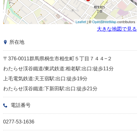
Leaflet
| ©
OpenStreetMap
contributors
大きな地図で見る
所在地
〒376-0011群馬県桐生市相生町５丁目７４４−２
わたらせ渓谷鐵道/東武鉄道:相老駅:出口:徒歩11分
上毛電気鉄道:天王宿駅:出口:徒歩19分
わたらせ渓谷鐵道:下新田駅:出口:徒歩21分
電話番号
0277-53-1636