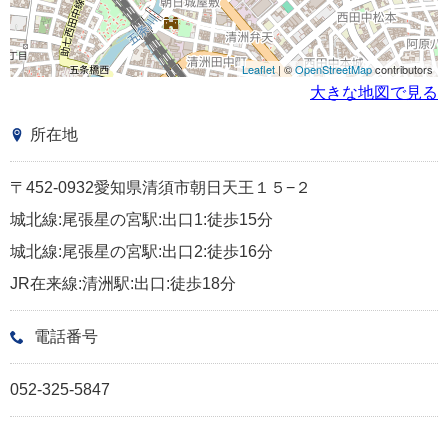
Leaflet
| ©
OpenStreetMap
contributors
大きな地図で見る
所在地
〒452-0932愛知県清須市朝日天王１５−２
城北線:尾張星の宮駅:出口1:徒歩15分
城北線:尾張星の宮駅:出口2:徒歩16分
JR在来線:清洲駅:出口:徒歩18分
電話番号
052-325-5847