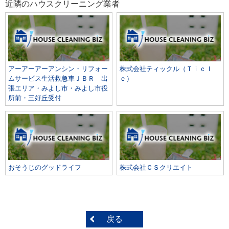
近隣のハウスクリーニング業者
アーアーアーアンシン・リフォー
株式会社ティックル（Ｔｉｃｌ
ムサービス生活救急車ＪＢＲ 出
ｅ）
張エリア・みよし市・みよし市役
所前・三好丘受付
おそうじのグッドライフ
株式会社ＣＳクリエイト
戻る