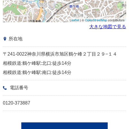
Leaflet
| ©
OpenStreetMap
contributors
大きな地図で見る
所在地
〒241-0022神奈川県横浜市旭区鶴ケ峰２丁目２９−１４
相模鉄道:鶴ケ峰駅:北口:徒歩14分
相模鉄道:鶴ケ峰駅:南口:徒歩14分
電話番号
0120-373887