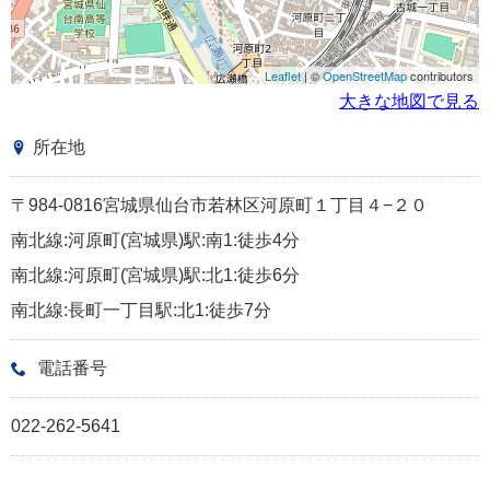
Leaflet
| ©
OpenStreetMap
contributors
大きな地図で見る
所在地
〒984-0816宮城県仙台市若林区河原町１丁目４−２０
南北線:河原町(宮城県)駅:南1:徒歩4分
南北線:河原町(宮城県)駅:北1:徒歩6分
南北線:長町一丁目駅:北1:徒歩7分
電話番号
022-262-5641