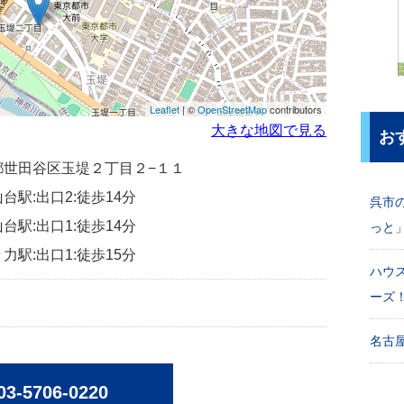
Leaflet
| ©
OpenStreetMap
contributors
大きな地図で見る
お
東京都世田谷区玉堤２丁目２−１１
台駅:出口2:徒歩14分
呉市
台駅:出口1:徒歩14分
っと
力駅:出口1:徒歩15分
ハウ
ーズ
名古屋
03-5706-0220