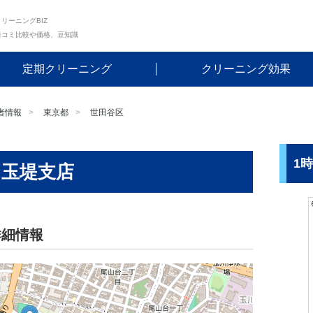
リーニングBIZ
口コミ比較や価格、豆知識
定期クリーニング
クリーニング効果
者情報
東京都
世田谷区
1
ン玉堤支店
詳細情報