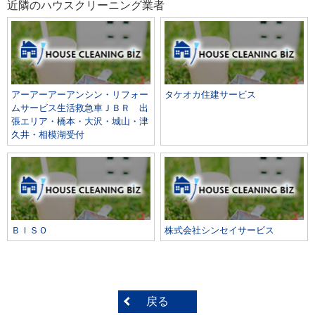
近隣のハウスクリーニング業者
アーアーアーアンシン・リフォー
タケオカ住建サービス
ムサービス生活救急車ＪＢＲ 出
張エリア・橋本・大沢・城山・津
久井・相模湖受付
ＢＩＳＯ
株式会社シンセイサービス
戻る