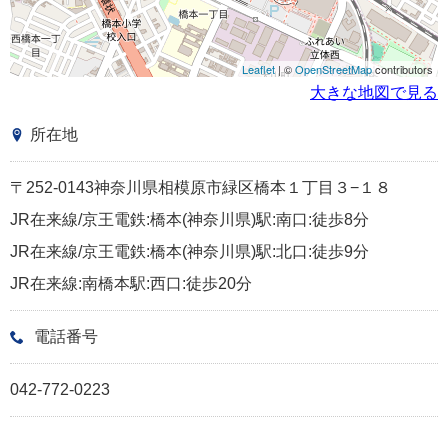
Leaflet
| ©
OpenStreetMap
contributors
大きな地図で見る
所在地
〒252-0143神奈川県相模原市緑区橋本１丁目３−１８
JR在来線/京王電鉄:橋本(神奈川県)駅:南口:徒歩8分
JR在来線/京王電鉄:橋本(神奈川県)駅:北口:徒歩9分
JR在来線:南橋本駅:西口:徒歩20分
電話番号
042-772-0223