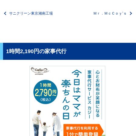
サニクリーン東京湘南工場
Ｍｒ．ＭｃＣｏｙ’ｓ
1時間2,190円の家事代行