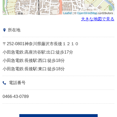
Leaflet
| ©
OpenStreetMap
contributors
大きな地図で見る
所在地
〒252-0801神奈川県藤沢市長後１２１０
小田急電鉄:高座渋谷駅:出口:徒歩17分
小田急電鉄:長後駅:西口:徒歩18分
小田急電鉄:長後駅:東口:徒歩18分
電話番号
0466-43-0789