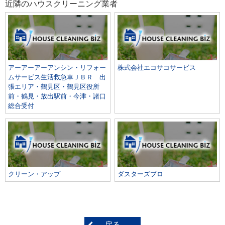
近隣のハウスクリーニング業者
アーアーアーアンシン・リフォー
株式会社エコサコサービス
ムサービス生活救急車ＪＢＲ 出
張エリア・鶴見区・鶴見区役所
前・鶴見・放出駅前・今津・諸口
総合受付
クリーン・アップ
ダスターズプロ
戻る