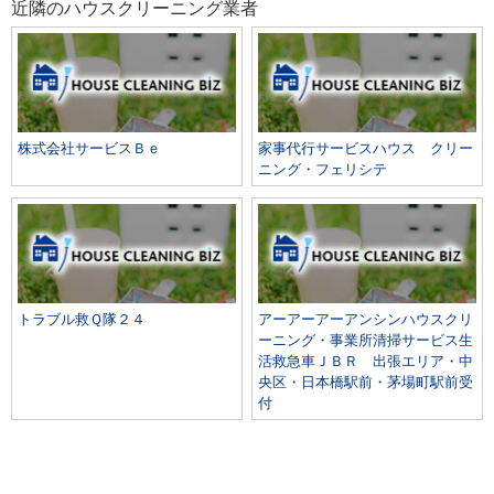
近隣のハウスクリーニング業者
株式会社サービスＢｅ
家事代行サービスハウス クリー
ニング・フェリシテ
トラブル救Ｑ隊２４
アーアーアーアンシンハウスクリ
ーニング・事業所清掃サービス生
活救急車ＪＢＲ 出張エリア・中
央区・日本橋駅前・茅場町駅前受
付